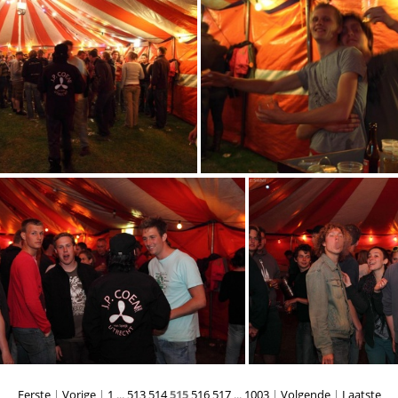
100 2260
1024x768-IMG 2551 pik
768-IMG 2556pika 2009
1024x768-IMG 2557 p
Eerste
|
Vorige
|
1
...
513
514
515
516
517
...
1003
|
Volgende
|
Laatste