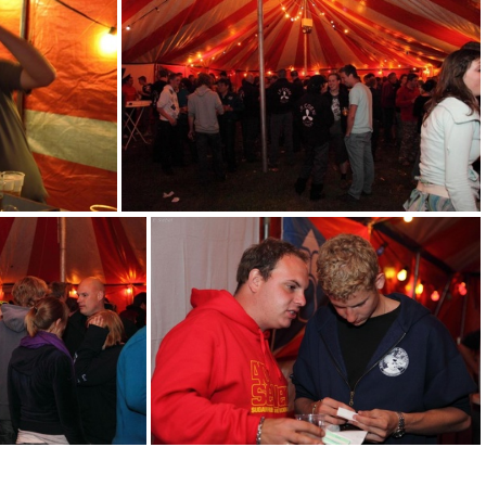
a 2009
1024x768-IMG 2552 pika 2009
ika 2009
1024x768-IMG 2558 pika 2009