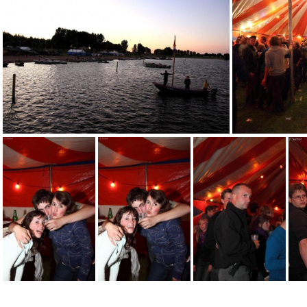
100 2258
100 2259
1024x768-IMG 2553 pika 2009
1024x