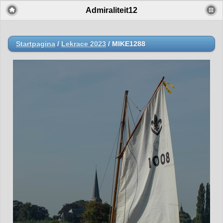
Admiraliteit12
Startpagina
/
Lekrace 2023
/
MIKE1288