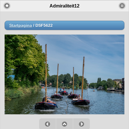
Admiraliteit12
Startpagina
/
DSF5622