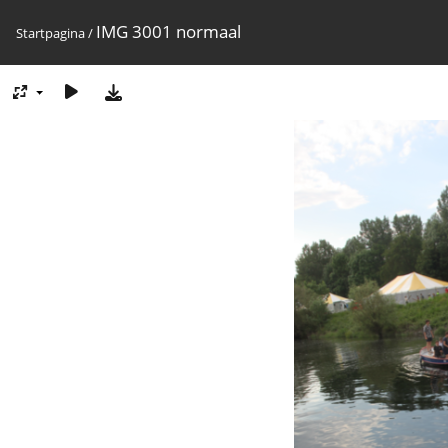
IMG 3001 normaal
Startpagina
/