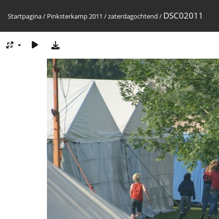
DSC02011
Startpagina
/
Pinksterkamp 2011
/
zaterdagochtend
/