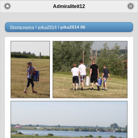
Admiraliteit12
Startpagina
/
pika2014
/
pika2014 06