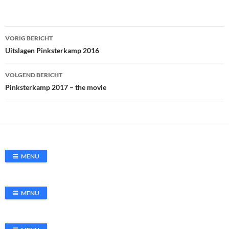
Bericht
VORIG BERICHT
navigatie
Uitslagen Pinksterkamp 2016
VOLGEND BERICHT
Pinksterkamp 2017 – the movie
MENU
MENU