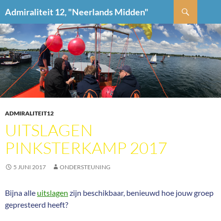
Ga
Zoeken
Admiraliteit 12, "Neerlands Midden"
naar
de
inhoud
ADMIRALITEIT12
UITSLAGEN
PINKSTERKAMP 2017
5 JUNI 2017
ONDERSTEUNING
Bijna alle
uitslagen
zijn beschikbaar, benieuwd hoe jouw groep
gepresteerd heeft?