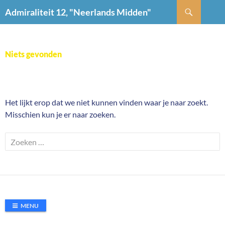
Ga
Zoeken
Admiraliteit 12, "Neerlands Midden"
naar
de
inhoud
Niets gevonden
Het lijkt erop dat we niet kunnen vinden waar je naar zoekt.
Misschien kun je er naar zoeken.
Zoeken
naar:
MENU