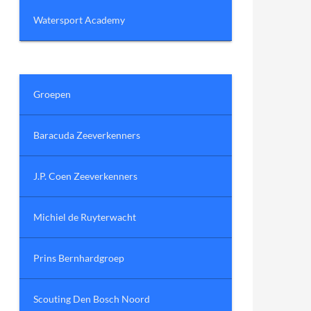
Watersport Academy
Groepen
Baracuda Zeeverkenners
J.P. Coen Zeeverkenners
Michiel de Ruyterwacht
Prins Bernhardgroep
Scouting Den Bosch Noord