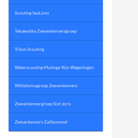
Scouting SeaLions
Tekakwitha Zeeverkennersgroep
Triton Scouting
Waterscouting Musinga-Rijn Wageningen
Wilhelminagroep Zeeverkenners
Zeeverkennergroep Sint Joris
Zeeverkenners Zaltbommel