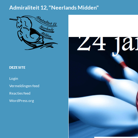
Zoeken
Admiraliteit 12, "Neerlands Midden"
Ga
naar
de
inhoud
DEZE SITE
Login
Vermeldingen feed
Reacties feed
WordPress.org