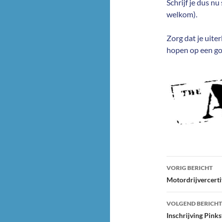
Schrijf je dus nu
welkom).
Zorg dat je uite
hopen op een go
Bericht
VORIG BERICHT
navigatie
Motordrijvercerti
VOLGEND BERICHT
Inschrijving Pin