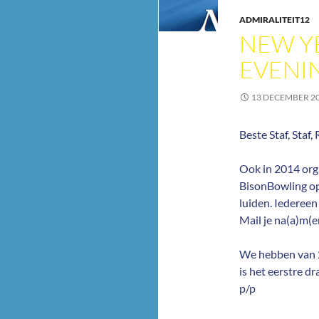
ADMIRALITEIT12
NEW Y
EVENI
13 DECEMBER 2
Beste Staf, Staf,
Ook in 2014 org
BisonBowling op 
luiden. Iedereen 
Mail je na(a)m(e
We hebben van 2
is het eerstre d
p/p