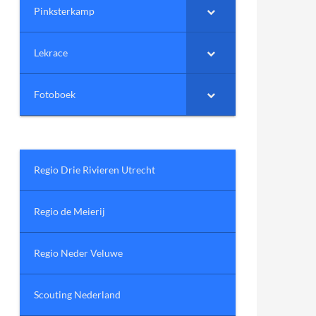
Pinksterkamp
Lekrace
Fotoboek
Regio Drie Rivieren Utrecht
Regio de Meierij
Regio Neder Veluwe
Scouting Nederland